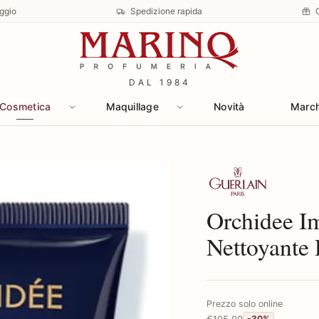
ggio
Spedizione rapida
DAL 1984
Cosmetica
Maquillage
Novità
Marc
Scopri i prodotti 
Orchidee I
Nettoyante
Prezzo solo online
€105,00
-30%