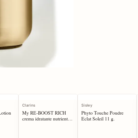
Clarins
Sisley
Lotion
My RE-BOOST RICH
Phyto Touche Poudre
crema idratante nutriente
Eclat Soleil 11 g.
50 ml