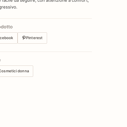
e facile da seguire, con attenzione a comfort,
gressivo.
odotto
cebook
Pinterest
e
Cosmetici donna