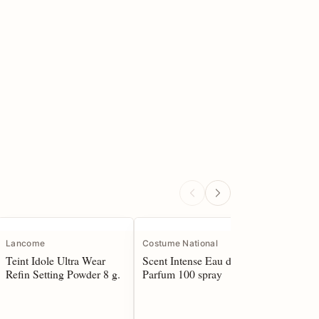
Lancome
Costume National
Acqua di
Teint Idole Ultra Wear
Scent Intense Eau de
Colonia 
Refin Setting Powder 8 g.
Parfum 100 spray
Cologne