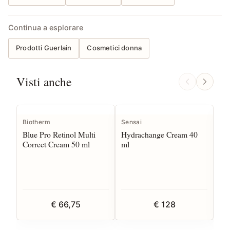
Continua a esplorare
Prodotti Guerlain
Cosmetici donna
Visti anche
Biotherm
Sensai
Gue
Blue Pro Retinol Multi
Hydrachange Cream 40
Ab
Correct Cream 50 ml
ml
Hu
ml
€ 66,75
€ 128