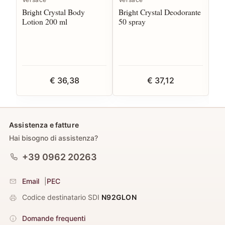
Bright Crystal Body
Bright Crystal Deodorante
Bri
Lotion 200 ml
50 spray
Toi
€ 36,38
€ 37,12
Assistenza e fatture
Hai bisogno di assistenza?
+39 0962 20263
Email
|
PEC
Codice destinatario SDI
N92GLON
Domande frequenti