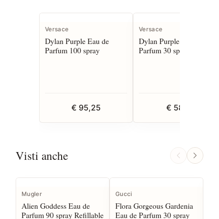
Versace
Versace
Dylan Purple Eau de
Dylan Purple Eau de
Parfum 100 spray
Parfum 30 spray
€ 95,25
€ 58,13
Visti anche
Mugler
Gucci
To
Alien Goddess Eau de
Flora Gorgeous Gardenia
Ca
Parfum 90 spray Refillable
Eau de Parfum 30 spray
50 