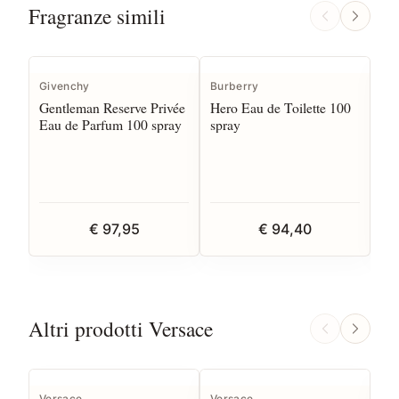
Fragranze simili
Givenchy
Burberry
Nar
Gentleman Reserve Privée
Hero Eau de Toilette 100
Eau
Eau de Parfum 100 spray
spray
sp
€ 97,95
€ 94,40
Altri prodotti Versace
Versace
Versace
Ve