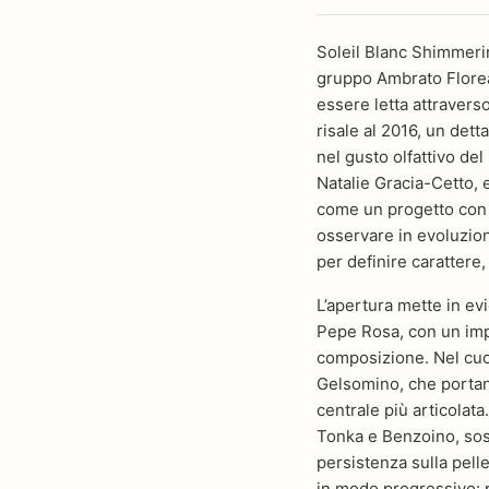
Soleil Blanc Shimmerin
gruppo Ambrato Floreal
essere letta attraverso
risale al 2016, un dett
nel gusto olfattivo del
Natalie Gracia-Cetto, 
come un progetto con u
osservare in evoluzio
per definire carattere,
L’apertura mette in e
Pepe Rosa, con un impa
composizione. Nel cu
Gelsomino, che portan
centrale più articolata
Tonka e Benzoino, sost
persistenza sulla pelle
in modo progressivo: p