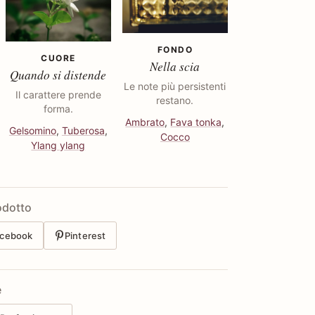
FONDO
CUORE
Nella scia
Quando si distende
Le note più persistenti
Il carattere prende
restano.
forma.
Ambrato
,
Fava tonka
,
Gelsomino
,
Tuberosa
,
Cocco
Ylang ylang
odotto
cebook
Pinterest
e