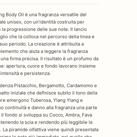
g Body Oil è una fragranza versatile del
e unisex, con un’identità costruita per
 la progressione delle sue note. Il lancio
aglio che la colloca nel percorso della linea e
 suo periodo. La creazione è attribuita a
elemento che aiuta a leggere la fragranza
na firma precisa. Il risultato è un profumo da
ne: apertura, cuore e fondo lavorano insieme
 intensità e persistenza.
videnza Pistacchio, Bergamotto, Cardamomo e
tto iniziale che definisce subito il tono della
ore emergono Tuberosa, Ylang Ylang e
o continuità e danno alla fragranza una parte
. Il fondo si sviluppa su Cocco, Ambra, Fava
enendo la scia e rendendo più leggibile la
. La piramide olfattiva viene quindi presentata
rima le note più immediate, poi quelle che