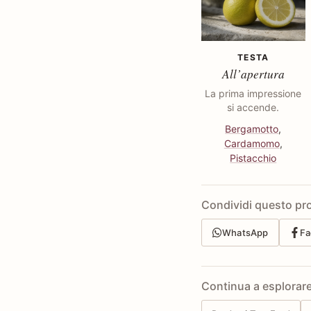
TESTA
All’apertura
La prima impressione
si accende.
Bergamotto
,
Cardamomo
,
Pistacchio
Condividi questo pr
WhatsApp
Fa
Continua a esplorar