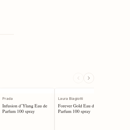
NOVITÀ
Prada
Laura Biagiotti
Salvator
Infusion d’Ylang Eau de
Forever Gold Eau de
Fiamma 
Parfum 100 spray
Parfum 100 spray
Parfum 1