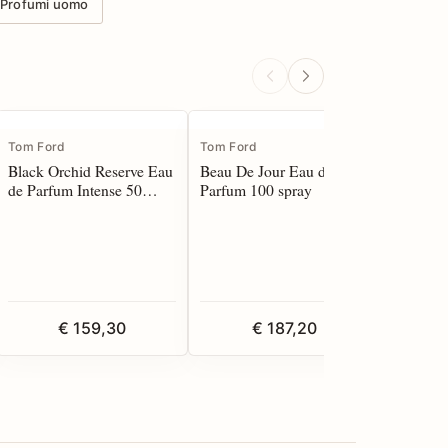
Profumi uomo
Tom Ford
Tom Ford
Tom For
Black Orchid Reserve Eau
Beau De Jour Eau de
Soleil N
de Parfum Intense 50
Parfum 100 spray
Parfum 1
spray
€ 159,30
€ 187,20