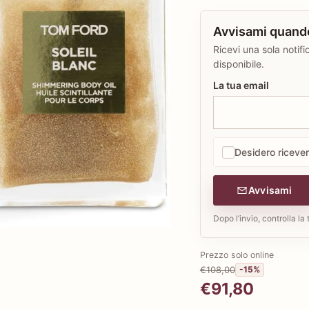
Avvisami quand
Ricevi una sola noti
disponibile.
La tua email
Desidero ricevere
Avvisami
Dopo l’invio, controlla la
Prezzo solo online
€108,00
-15%
€91,80