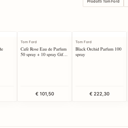
Prodotti Tom Ford
Tom Ford
Tom Ford
de
Cafè Rose Eau de Parfum
Black Orchid Parfum 100
50 spray + 10 spray Gift
spray
Set
€ 101,50
€ 222,30