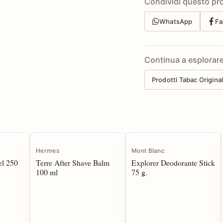
Condividi questo pr
WhatsApp
Fa
Continua a esplorar
Prodotti Tabac Origina
Hermes
Mont Blanc
l 250
Terre After Shave Balm
Explorer Deodorante Stick
100 ml
75 g.