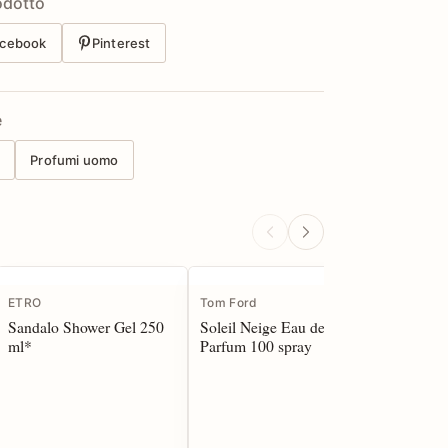
odotto
cebook
Pinterest
e
l
Profumi uomo
ETRO
Tom Ford
Armani
Sandalo Shower Gel 250
Soleil Neige Eau de
Stronger
ml*
Parfum 100 spray
Powerful
50 spray