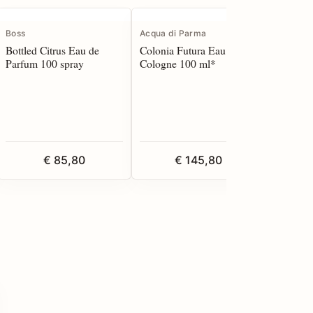
IN EVI
Boss
Acqua di Parma
Acqua di
Bottled Citrus Eau de
Colonia Futura Eau de
Blu Berg
Parfum 100 spray
Cologne 100 ml*
Calabria
100 spra
€ 85,80
€ 145,80