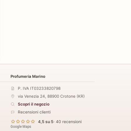
Profumeria Marino
P. IVA IT03233820798
via Venezia 24
,
88900
Crotone
(
KR
)
Scopri il negozio
Recensioni clienti
4,5 su 5
· 40 recensioni
Google Maps