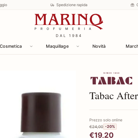
ggio
Spedizione rapida
DAL 1984
Cosmetica
Maquillage
Novità
Marc
Scopri i prodotti 
Tabac Afte
Prezzo solo online
€24,00
-20%
€19,20