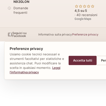
N92GLON
Domande
4,5 su 5
frequenti
· 40 recensioni
Google Maps
Seguici su
Informativa sulla privacy
Preferenze privacy
Facebook
Preferenze privacy
Usiamo cookie tecnici necessari e
strumenti facoltativi per statistiche e
Accetta tutti
Per
assistenza chat. Puoi modificare la
scelta in qualsiasi momento.
Leggi
l’informativa privacy