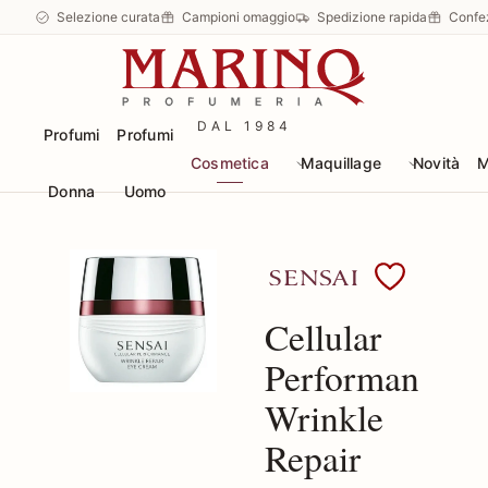
Selezione curata
Campioni omaggio
Spedizione rapida
Confe
DAL 1984
Profumi
Profumi
Cosmetica
Maquillage
Novità
M
Donna
Uomo
Scopri i prodotti Sensa
Cellular
Performance
Wrinkle
Repair