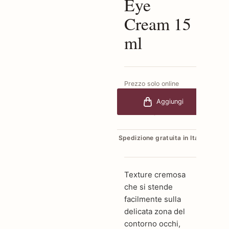
Eye
Cream 15
ml
Prezzo solo online
€190,00
-20%
Aggiungi
€152,00
Spedizione gratuita in Italia
Texture cremosa
che si stende
facilmente sulla
delicata zona del
contorno occhi,