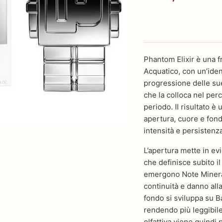
Phantom Elixir è una 
Acquatico, con un’ident
progressione delle sue 
che la colloca nel perc
periodo. Il risultato 
apertura, cuore e fond
intensità e persistenza
L’apertura mette in ev
che definisce subito i
emergono Note Mineral
continuità e danno alla
fondo si sviluppa su B
rendendo più leggibile
olfattiva viene quindi