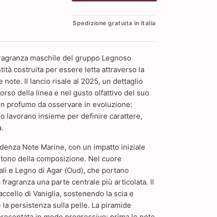
Spedizione gratuita in Italia
fragranza maschile del gruppo Legnoso
ità costruita per essere letta attraverso la
note. Il lancio risale al 2025, un dettaglio
orso della linea e nel gusto olfattivo del suo
è un profumo da osservare in evoluzione:
o lavorano insieme per definire carattere,
.
idenza Note Marine, con un impatto iniziale
l tono della composizione. Nel cuore
i e Legno di Agar (Oud), che portano
 fragranza una parte centrale più articolata. Il
accello di Vaniglia, sostenendo la scia e
 la persistenza sulla pelle. La piramide
 presentata in modo progressivo: prima le note