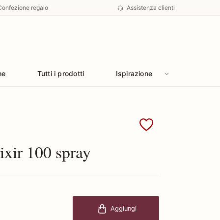
Confezione regalo
Assistenza clienti
he
Tutti i prodotti
Ispirazione
i Paco Rabanne
xir 100 spray
Aggiungi