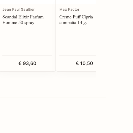
Jean Paul Gaultier
Max Factor
CBN
Scandal Elixir Parfum
Creme Puff Cipria
Age Con
Homme 50 spray
compatta 14 g.
ml
€ 93,60
€ 10,50