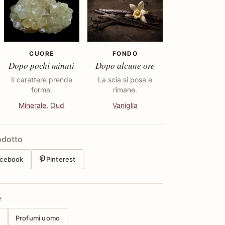
CUORE
FONDO
Dopo pochi minuti
Dopo alcune ore
Il carattere prende
La scia si posa e
forma.
rimane.
Minerale
,
Oud
Vaniglia
odotto
cebook
Pinterest
e
e
Profumi uomo