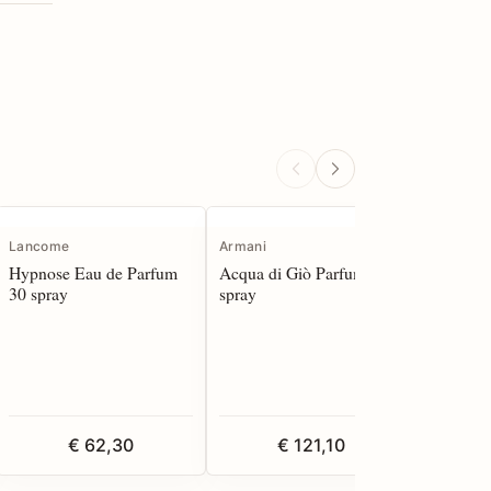
Lancome
Armani
Armani
Hypnose Eau de Parfum
Acqua di Giò Parfum 100
Acqua di
30 spray
spray
Eau de P
€ 62,30
€ 121,10