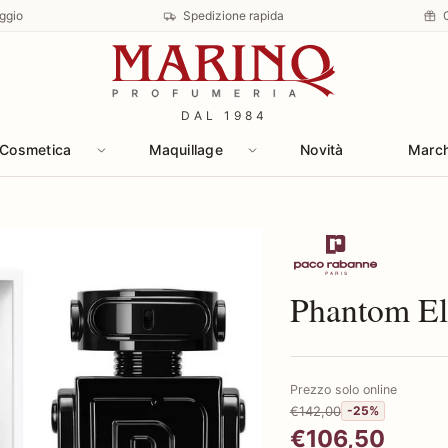
ggio
Spedizione rapida
DAL 1984
Cosmetica
Maquillage
Novità
Marc
Scopri i prodott
Phantom Eli
Prezzo solo online
€142,00
-25%
€106,50