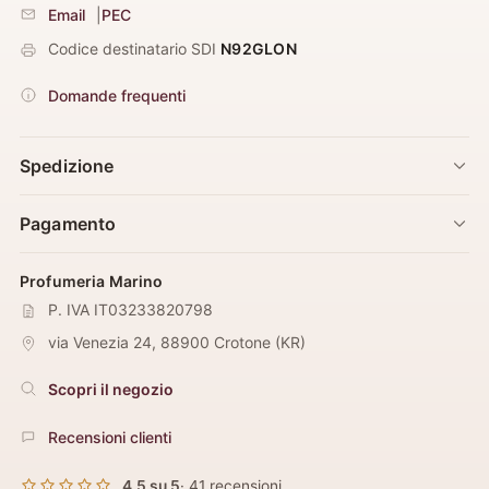
Email
|
PEC
Codice destinatario SDI
N92GLON
Domande frequenti
Spedizione
Pagamento
Profumeria Marino
P. IVA IT03233820798
via Venezia 24
,
88900
Crotone
(
KR
)
Scopri il negozio
Recensioni clienti
4,5 su 5
· 41 recensioni