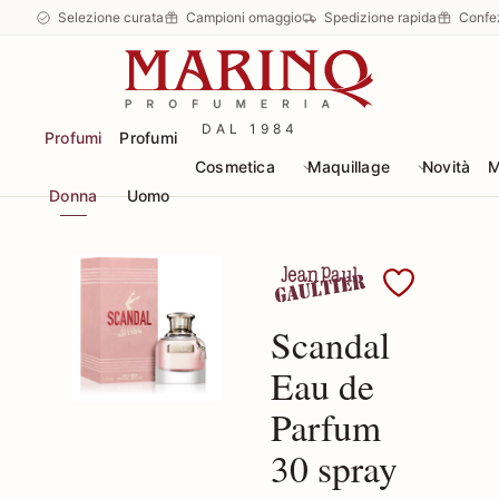
Selezione curata
Campioni omaggio
Spedizione rapida
Confe
DAL 1984
Profumi
Profumi
Cosmetica
Maquillage
Novità
M
Donna
Uomo
Scopri i prodotti Jean 
Scandal
Eau de
Parfum
30 spray