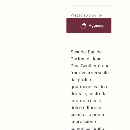
Prezzo solo online
€79,60
-20%
Aggiungi
€63,68
Scandal Eau de
Parfum di Jean
Paul Gaultier è una
fragranza versatile
dal profilo
gourmand, caldo e
floreale, costruita
intorno a miele,
dolce e floreale
bianco. La prima
impressione
comunica subito il