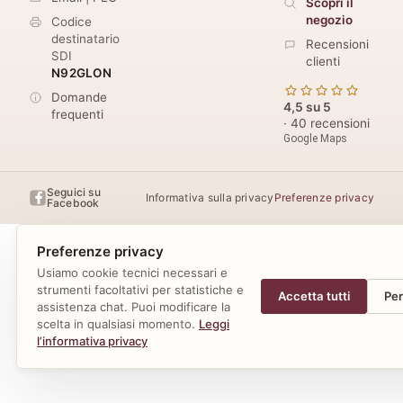
Scopri il
negozio
Codice
destinatario
Recensioni
SDI
clienti
N92GLON
Domande
4,5 su 5
frequenti
· 40 recensioni
Google Maps
Seguici su
Informativa sulla privacy
Preferenze privacy
Facebook
Preferenze privacy
Usiamo cookie tecnici necessari e
strumenti facoltativi per statistiche e
Accetta tutti
Per
assistenza chat. Puoi modificare la
scelta in qualsiasi momento.
Leggi
l’informativa privacy