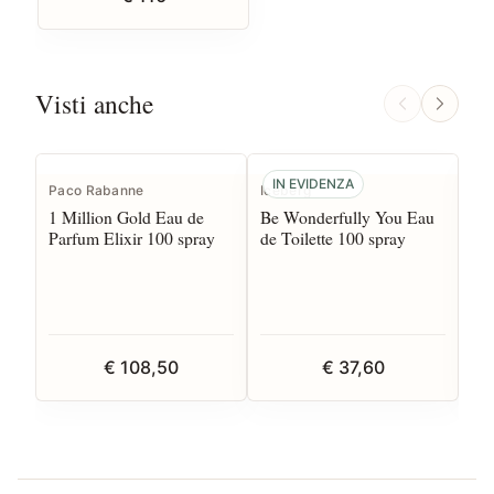
Visti anche
IN EVIDENZA
Paco Rabanne
Iceberg
Gue
1 Million Gold Eau de
Be Wonderfully You Eau
Ha
Parfum Elixir 100 spray
de Toilette 100 spray
Toi
€ 108,50
€ 37,60