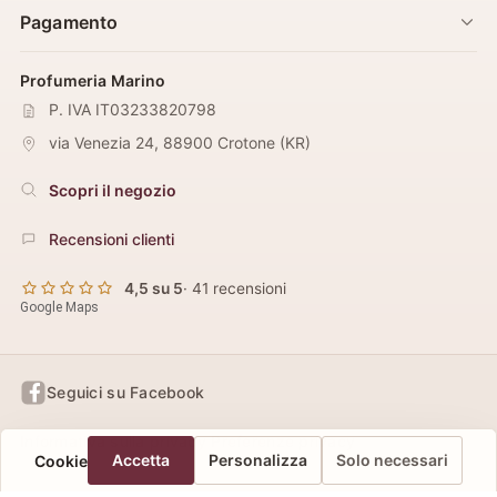
Pagamento
Profumeria Marino
P. IVA IT03233820798
via Venezia 24
,
88900
Crotone
(
KR
)
Scopri il negozio
Recensioni clienti
4,5 su 5
· 41 recensioni
Google Maps
Seguici su Facebook
Informativa sulla privacy
Preferenze privacy
Accetta
Personalizza
Solo necessari
Cookie