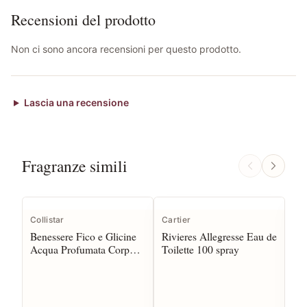
Recensioni del prodotto
Non ci sono ancora recensioni per questo prodotto.
Lascia una recensione
Fragranze simili
Collistar
Cartier
Mo
Benessere Fico e Glicine
Rivieres Allegresse Eau de
Fr
Acqua Profumata Corpo e
Toilette 100 spray
Toi
Capelli 150 spr