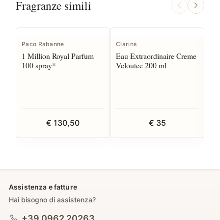
Fragranze simili
Paco Rabanne
Clarins
Tru
1 Million Royal Parfum
Eau Extraordinaire Creme
Do
100 spray*
Veloutee 200 ml
10
€ 130,50
€ 35
Assistenza e fatture
Hai bisogno di assistenza?
+39 0962 20263