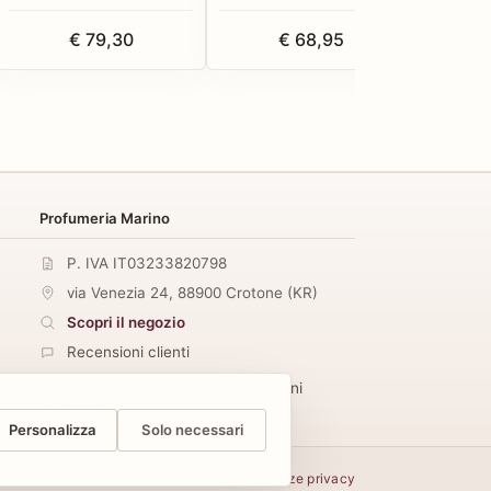
€ 79,30
€ 68,95
Profumeria Marino
P. IVA IT03233820798
via Venezia 24
,
88900
Crotone
(
KR
)
Scopri il negozio
Recensioni clienti
4,5 su 5
· 41 recensioni
Google Maps
Personalizza
Solo necessari
Informativa sulla privacy
Preferenze privacy