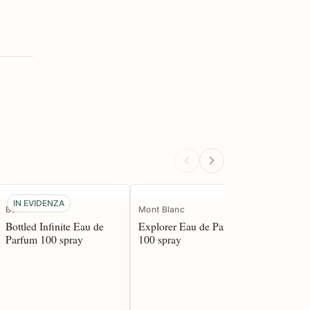
IN EVIDENZA
IN EVI
Boss
Mont Blanc
Azzaro
Bottled Infinite Eau de
Explorer Eau de Parfum
Pour Ho
Parfum 100 spray
100 spray
Toilette