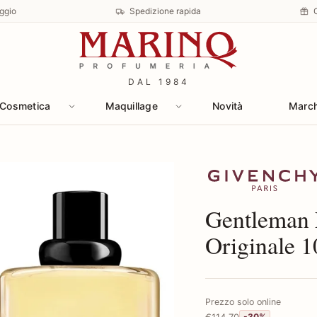
ggio
Spedizione rapida
DAL 1984
Cosmetica
Maquillage
Novità
Marc
Scopri i prodotti
Gentleman E
Originale 1
Prezzo solo online
€114,70
-30%