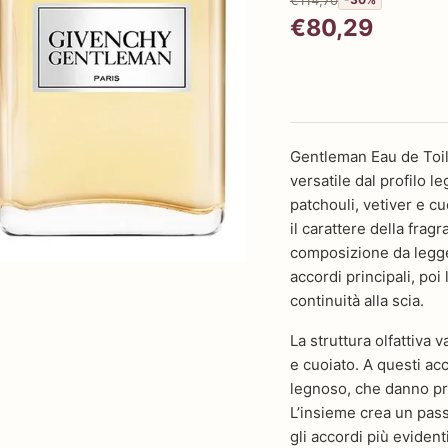
€80,29
Gentleman Eau de Toile
versatile dal profilo l
patchouli, vetiver e c
il carattere della frag
composizione da legge
accordi principali, po
continuità alla scia.
La struttura olfattiva 
e cuoiato. A questi ac
legnoso, che danno pro
L’insieme crea un pass
gli accordi più evident