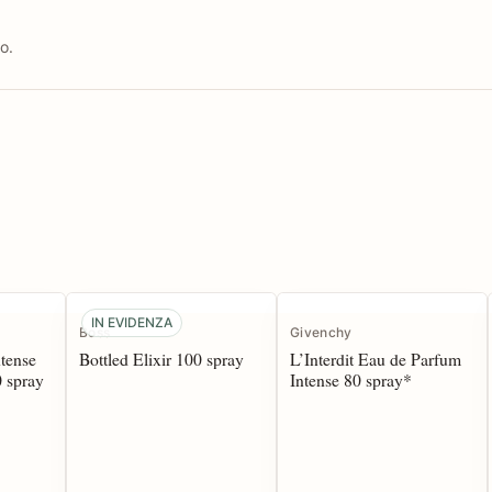
o.
IN EVIDENZA
Boss
Givenchy
tense
Bottled Elixir 100 spray
L’Interdit Eau de Parfum
 spray
Intense 80 spray*