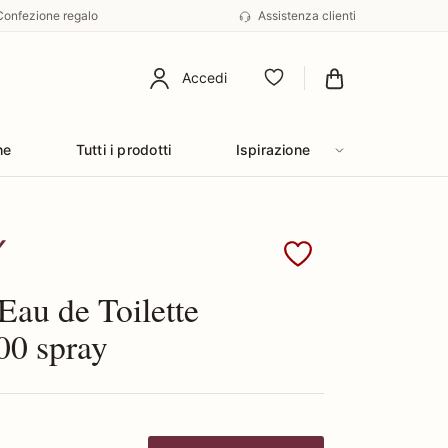
Confezione regalo
Assistenza clienti
Accedi
Preferiti
he
Tutti i prodotti
Ispirazione
 Givenchy
au de Toilette
00 spray