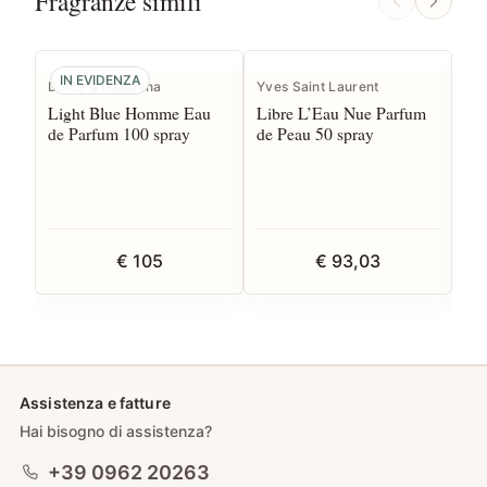
Fragranze simili
IN EVIDENZA
Dolce & Gabbana
Yves Saint Laurent
Gue
Light Blue Homme Eau
Libre L’Eau Nue Parfum
Aq
de Parfum 100 spray
de Peau 50 spray
Gra
12
€ 105
€ 93,03
Assistenza e fatture
Hai bisogno di assistenza?
+39 0962 20263