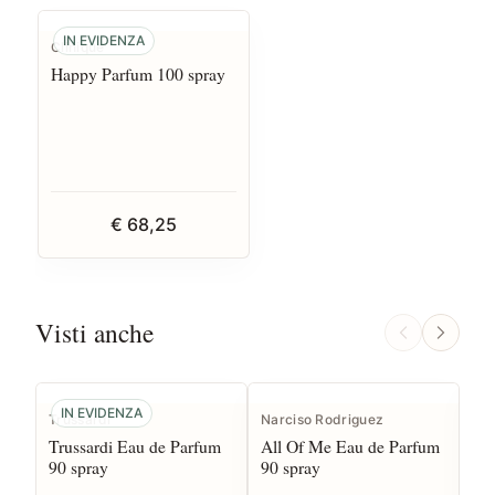
IN EVIDENZA
Clinique
Happy Parfum 100 spray
€ 68,25
Visti anche
IN EVIDENZA
Trussardi
Narciso Rodriguez
Gu
Trussardi Eau de Parfum
All Of Me Eau de Parfum
Ba
90 spray
90 spray
75