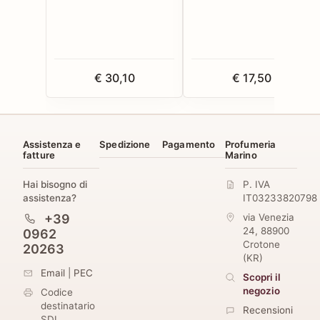
€ 30,10
€ 17,50
Assistenza e
Spedizione
Pagamento
Profumeria
fatture
Marino
Hai bisogno di
P. IVA
assistenza?
IT03233820798
+39
via Venezia
24
,
88900
0962
Crotone
20263
(
KR
)
Email
|
PEC
Scopri il
negozio
Codice
destinatario
Recensioni
SDI