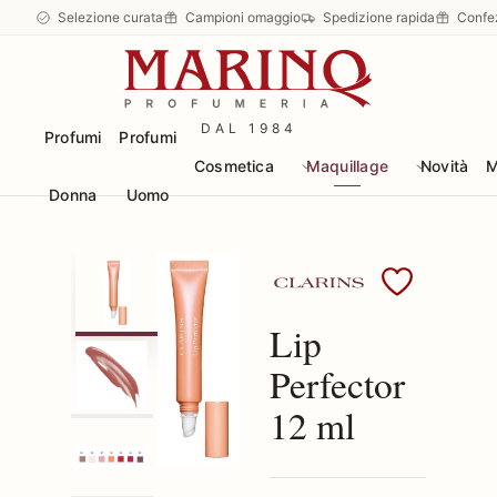
Selezione curata
Campioni omaggio
Spedizione rapida
Confe
DAL 1984
Profumi
Profumi
Cosmetica
Maquillage
Novità
M
Donna
Uomo
Scopri i prodotti Clarin
Lip
Perfector
12 ml