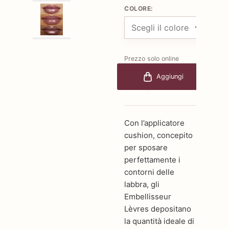
COLORE:
Prezzo solo online
€26,00
-30%
Aggiungi
€18,20
Con l’applicatore
cushion, concepito
per sposare
perfettamente i
contorni delle
labbra, gli
Embellisseur
Lèvres depositano
la quantità ideale di