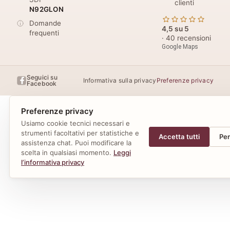
clienti
N92GLON
Domande
4,5 su 5
frequenti
· 40 recensioni
Google Maps
Seguici su
Informativa sulla privacy
Preferenze privacy
Facebook
Preferenze privacy
Usiamo cookie tecnici necessari e
strumenti facoltativi per statistiche e
Accetta tutti
Per
assistenza chat. Puoi modificare la
scelta in qualsiasi momento.
Leggi
l’informativa privacy