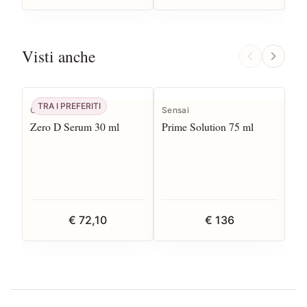
Visti anche
TRA I PREFERITI
CBN
Sensai
CB
Zero D Serum 30 ml
Prime Solution 75 ml
Bl
€ 72,10
€ 136