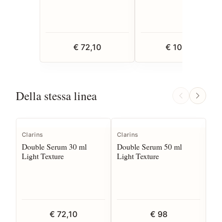
€ 72,10
€ 102,90
Della stessa linea
Clarins
Clarins
Cla
Double Serum 30 ml
Double Serum 50 ml
Do
Light Texture
Light Texture
Lig
€ 72,10
€ 98