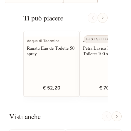
Ti può piacere
BEST SELLER
Acqua di Taormina
Acqua di Taormina
Ranatu Eau de Toilette 50
Petra Lavica Eau de
spray
Toilette 100 spray
€ 52,20
€ 70,20
Visti anche