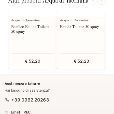
Altri prodotti Acqua di Taormina
Acqua di Taormina
Acqua di Taormina
Acq
Bacilicò Eau de Toilette
Eau de Toilette 50 spray
Ha
50 spray
€ 52,20
€ 52,20
Assistenza e fatture
Hai bisogno di assistenza?
+39 0962 20263
Email
|
PEC