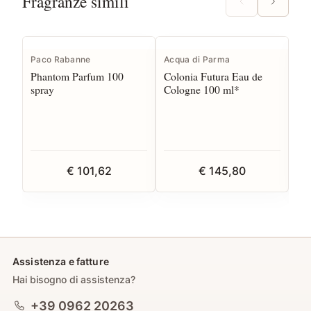
Fragranze simili
I
Paco Rabanne
Acqua di Parma
Tru
Phantom Parfum 100
Colonia Futura Eau de
Rif
spray
Cologne 100 ml*
10
€ 101,62
€ 145,80
Assistenza e fatture
Hai bisogno di assistenza?
+39 0962 20263