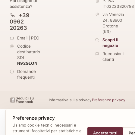
Hai bisogno di
P. IVA
assistenza?
IT03233820798
+39
via Venezia
24
,
88900
0962
Crotone
20263
(
KR
)
Email
|
PEC
Scopri il
negozio
Codice
destinatario
Recensioni
SDI
clienti
N92GLON
Domande
4,5 su 5
frequenti
· 40 recensioni
Google Maps
Seguici su
Informativa sulla privacy
Preferenze privacy
Facebook
Preferenze privacy
Usiamo cookie tecnici necessari e