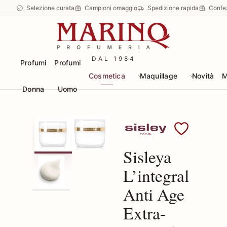
Selezione curata
Campioni omaggio
Spedizione rapida
Confe
DAL 1984
Profumi
Profumi
Cosmetica
Maquillage
Novità
M
Donna
Uomo
Scopri i prodotti Sisley
Sisleya
L’integral
Anti Age
Extra-