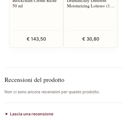
Blockchain Creme Riche
Dramatically Different
Lip
50 ml
Moisturizing Lotion+ (1-
2) 125 ml
€ 143,50
€ 30,80
Recensioni del prodotto
Non ci sono ancora recensioni per questo prodotto.
Lascia una recensione