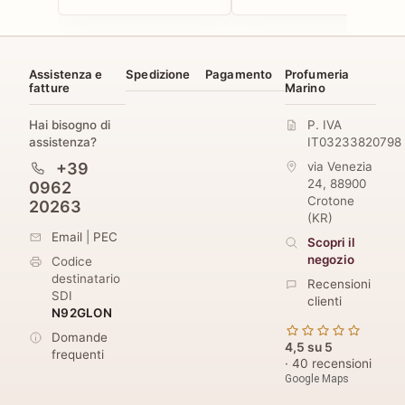
Assistenza e
Spedizione
Pagamento
Profumeria
fatture
Marino
Hai bisogno di
P. IVA
assistenza?
IT03233820798
+39
via Venezia
24
,
88900
0962
Crotone
20263
(
KR
)
Email
|
PEC
Scopri il
negozio
Codice
destinatario
Recensioni
SDI
clienti
N92GLON
Domande
4,5 su 5
frequenti
· 40 recensioni
Google Maps