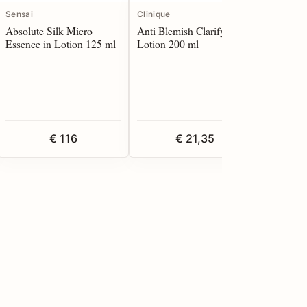
Sensai
Clinique
Biotherm
Absolute Silk Micro
Anti Blemish Clarifying
Blue Pep
Essence in Lotion 125 ml
Lotion 200 ml
50 ml
€ 116
€ 21,35