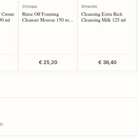
Clinique
Shiseido
e Creme
Rinse Off Foaming
Cleansing Extra Rich
30 ml
Cleanser Mousse 150 ml
Cleansing Milk 125 ml
(3-4)
€ 25,20
€ 36,40
o.