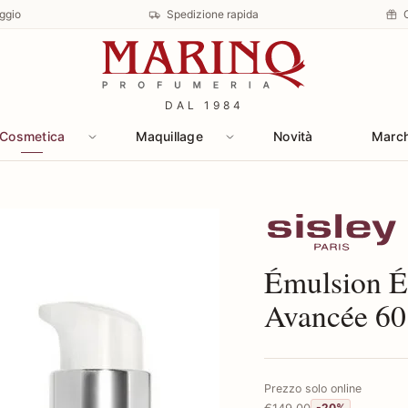
ggio
Spedizione rapida
DAL 1984
Cosmetica
Maquillage
Novità
Marc
Scopri i prodotti 
Émulsion É
Avancée 60
Prezzo solo online
€149,00
-20%