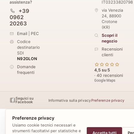
assistenza?
IT03233820798
+39
via Venezia
24
,
88900
0962
Crotone
20263
(
KR
)
Email
|
PEC
Scopri il
negozio
Codice
destinatario
Recensioni
SDI
clienti
N92GLON
Domande
4,5 su 5
frequenti
· 40 recensioni
Google Maps
Seguici su
Informativa sulla privacy
Preferenze privacy
Facebook
Preferenze privacy
Usiamo cookie tecnici necessari e
strumenti facoltativi per statistiche e
Accetta tutti
Per