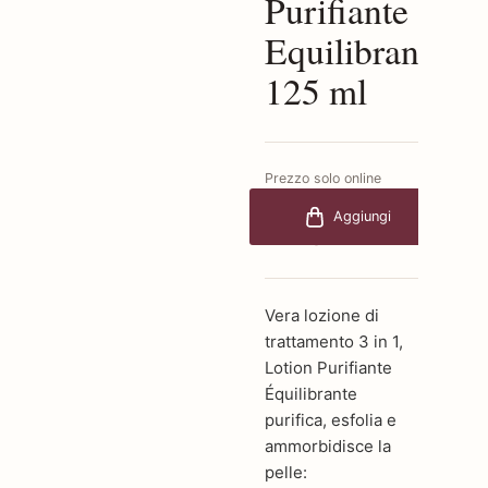
Purifiante
Equilibrante
125 ml
Prezzo solo online
€92,00
-20%
Aggiungi
€73,60
Vera lozione di
trattamento 3 in 1,
Lotion Purifiante
Équilibrante
purifica, esfolia e
ammorbidisce la
pelle: