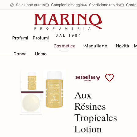
Selezione curata
Campioni omaggio
Spedizione rapida
Confe
DAL 1984
Profumi
Profumi
Cosmetica
Maquillage
Novità
M
Donna
Uomo
Scopri i prodotti Sisley
Aux
Résines
Tropicales
Lotion