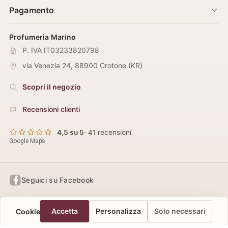
Pagamento
Profumeria Marino
P. IVA IT03233820798
via Venezia 24
,
88900
Crotone
(
KR
)
Scopri il negozio
Recensioni clienti
4,5 su 5
· 41 recensioni
Google Maps
Seguici su Facebook
Informativa sulla privacy
Preferenze privacy
Accetta
Personalizza
Solo necessari
Cookie