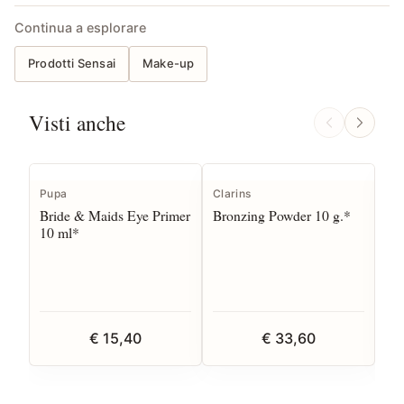
Continua a esplorare
Prodotti Sensai
Make-up
Visti anche
Pupa
Clarins
Sen
Bride & Maids Eye Primer
Bronzing Powder 10 g.*
Cel
10 ml*
Emu
€ 15,40
€ 33,60