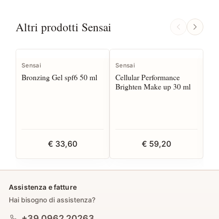
Altri prodotti Sensai
Sensai
Sensai
Sen
Bronzing Gel spf6 50 ml
Cellular Performance
Cel
Brighten Make up 30 ml
Cr
€ 33,60
€ 59,20
Assistenza e fatture
Hai bisogno di assistenza?
+39 0962 20263