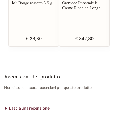
Joli Rouge rossetto 3.5 g.
Orchidee Imperiale la
Si
Creme Riche de Longevite
Re
50 ml
ml
€ 23,80
€ 342,30
Recensioni del prodotto
Non ci sono ancora recensioni per questo prodotto.
Lascia una recensione