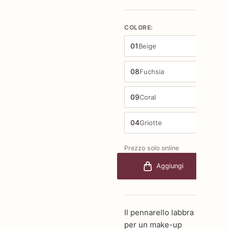
COLORE:
01
Beige
08
Fuchsia
09
Coral
04
Griotte
Prezzo solo online
€13,00
-40%
Aggiungi
€7,80
Il pennarello labbra
per un make-up