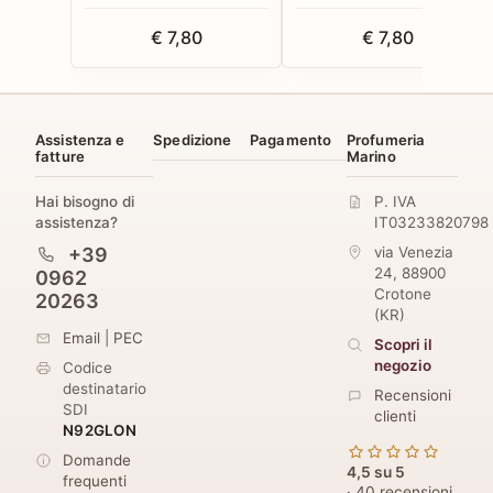
€ 7,80
€ 7,80
Assistenza e
Spedizione
Pagamento
Profumeria
fatture
Marino
Hai bisogno di
P. IVA
assistenza?
IT03233820798
+39
via Venezia
24
,
88900
0962
Crotone
20263
(
KR
)
Email
|
PEC
Scopri il
negozio
Codice
destinatario
Recensioni
SDI
clienti
N92GLON
Domande
4,5 su 5
frequenti
· 40 recensioni