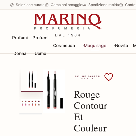
Selezione curata
Campioni omaggio
Spedizione rapida
Confe
DAL 1984
Profumi
Profumi
Cosmetica
Maquillage
Novità
M
Donna
Uomo
Scopri i prodotti Roug
Rouge
Contour
Et
Couleur