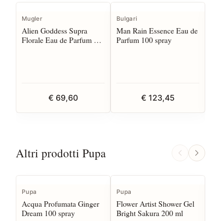
Mugler
Bulgari
Jea
Alien Goddess Supra
Man Rain Essence Eau de
La
Florale Eau de Parfum 30
Parfum 100 spray
10
spray
€ 69,60
€ 123,45
Altri prodotti Pupa
Pupa
Pupa
Pu
Acqua Profumata Ginger
Flower Artist Shower Gel
Flo
Dream 100 spray
Bright Sakura 200 ml
Vib