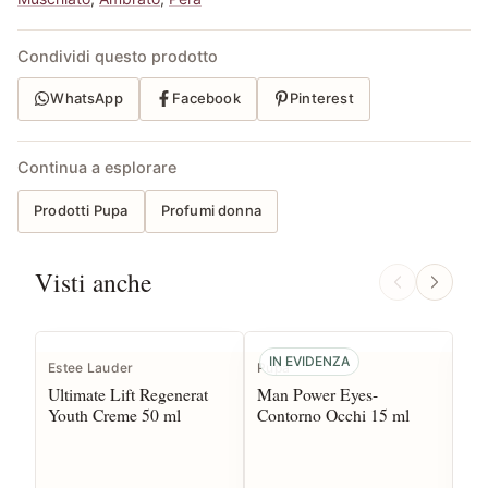
Condividi questo prodotto
WhatsApp
Facebook
Pinterest
Continua a esplorare
Prodotti Pupa
Profumi donna
Visti anche
IN EVIDENZA
Estee Lauder
Pupa
Pu
Ultimate Lift Regenerat
Man Power Eyes-
Ma
Youth Creme 50 ml
Contorno Occhi 15 ml
Pen