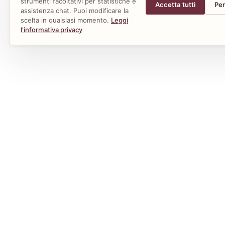
strumenti facoltativi per statistiche e
Accetta tutti
Per
assistenza chat. Puoi modificare la
scelta in qualsiasi momento.
Leggi
l’informativa privacy