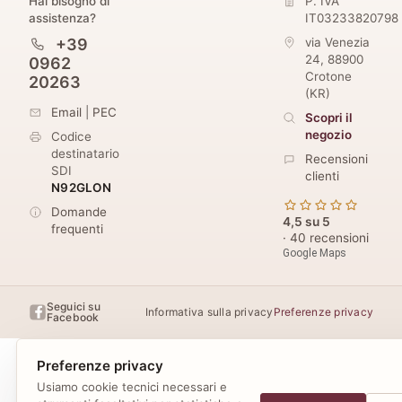
Hai bisogno di
P. IVA
assistenza?
IT03233820798
+39
via Venezia
24
,
88900
0962
Crotone
20263
(
KR
)
Email
|
PEC
Scopri il
negozio
Codice
destinatario
Recensioni
SDI
clienti
N92GLON
Domande
4,5 su 5
frequenti
· 40 recensioni
Google Maps
Seguici su
Informativa sulla privacy
Preferenze privacy
Facebook
Preferenze privacy
Usiamo cookie tecnici necessari e