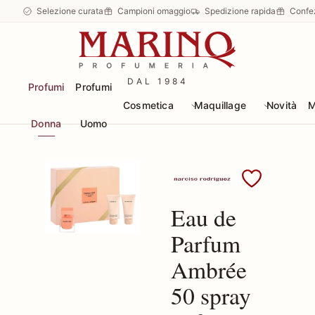
Selezione curata
Campioni omaggio
Spedizione rapida
Confe
DAL 1984
Profumi
Profumi
Cosmetica
Maquillage
Novità
M
Donna
Uomo
Scopri i prodotti Narc
Eau de
Parfum
Ambrée
50 spray