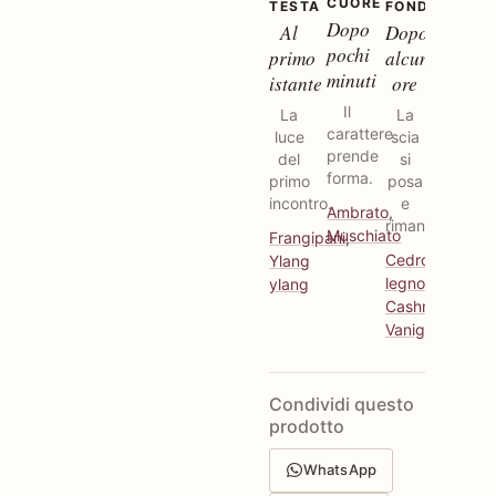
CUORE
TESTA
FONDO
Dopo
Al
Dopo
pochi
primo
alcune
minuti
istante
ore
Il
La
La
carattere
luce
scia
prende
del
si
forma.
primo
posa
incontro.
e
Ambrato
,
rimane.
Muschiato
Frangipani
,
Cedro
Ylang
legno
,
ylang
Cashmeran
,
Vaniglia
Condividi questo
prodotto
WhatsApp