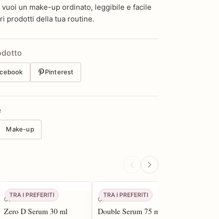
 vuoi un make-up ordinato, leggibile e facile
ri prodotti della tua routine.
odotto
cebook
Pinterest
e
Make-up
TRA I PREFERITI
TRA I PREFERITI
CBN
Clarins
Shiseido
Zero D Serum 30 ml
Double Serum 75 ml
Blockbus