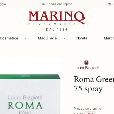
ggio
Spedizione rapida
DAL 1984
Cosmetica
Maquillage
Novità
Marc
Scopri i prodotti 
Roma Green
75 spray
Prezzo solo online
€77,00
-40%