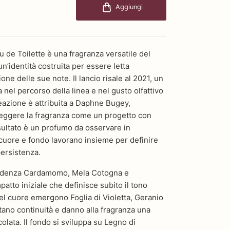
Aggiungi
de Toilette è una fragranza versatile del
’identità costruita per essere letta
one delle sue note. Il lancio risale al 2021, un
a nel percorso della linea e nel gusto olfattivo
eazione è attribuita a Daphne Bugey,
leggere la fragranza come un progetto con
isultato è un profumo da osservare in
cuore e fondo lavorano insieme per definire
persistenza.
evidenza Cardamomo, Mela Cotogna e
atto iniziale che definisce subito il tono
el cuore emergono Foglia di Violetta, Geranio
ano continuità e danno alla fragranza una
colata. Il fondo si sviluppa su Legno di