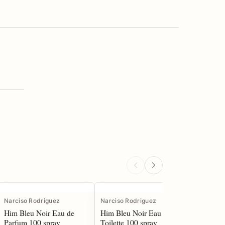
Narciso Rodriguez
Narciso Rodriguez
Mont Bla
Him Bleu Noir Eau de
Him Bleu Noir Eau de
Explorer
Parfum 100 spray
Toilette 100 spray
100 spra