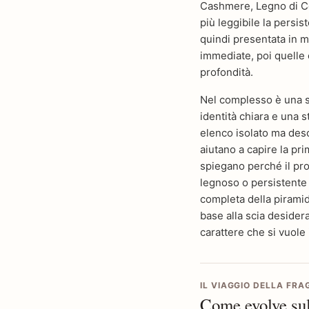
Cashmere, Legno di Ce
più leggibile la persis
quindi presentata in m
immediate, poi quelle 
profondità.
Nel complesso è una sc
identità chiara e una s
elenco isolato ma des
aiutano a capire la pr
spiegano perché il pro
legnoso o persistente a
completa della piramide
base alla scia desiderat
carattere che si vuole
IL VIAGGIO DELLA FR
Come evolve sul