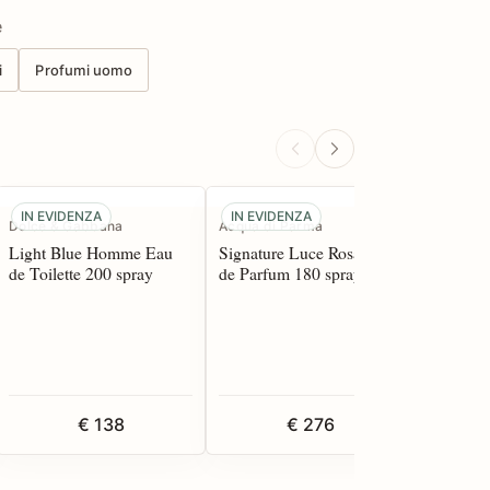
e
i
Profumi uomo
IN EVIDENZA
IN EVIDENZA
Dolce & Gabbana
Acqua di Parma
Guerlain
Light Blue Homme Eau
Signature Luce Rosa Eau
Vetiver 
de Toilette 200 spray
de Parfum 180 spray
Toilette
€ 138
€ 276