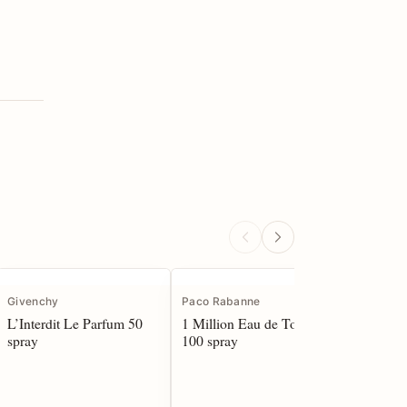
Givenchy
Paco Rabanne
Narciso 
L’Interdit Le Parfum 50
1 Million Eau de Toilette
All Of 
spray
100 spray
Intense 