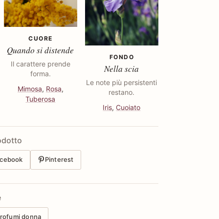
CUORE
Quando si distende
FONDO
Il carattere prende
Nella scia
forma.
Le note più persistenti
Mimosa
,
Rosa
,
restano.
Tuberosa
Iris
,
Cuoiato
odotto
cebook
Pinterest
e
rofumi donna