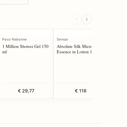
Paco Rabanne
Sensai
Biotherm
1 Million Shower Gel 150
Absolute Silk Micro
Blue Pep
ml
Essence in Lotion 125 ml
50 ml
€ 29,77
€ 116