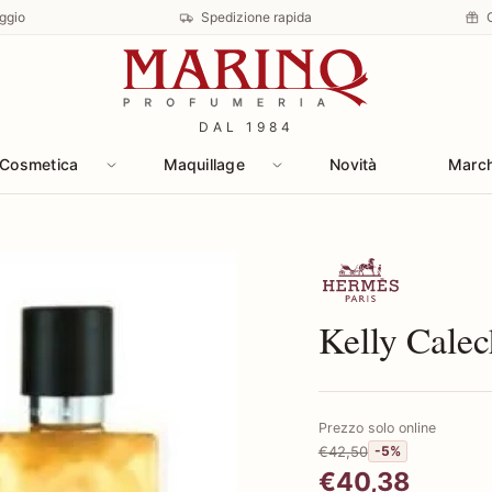
ggio
Spedizione rapida
DAL 1984
Cosmetica
Maquillage
Novità
Marc
Scopri i prodotti
Kelly Cale
Prezzo solo online
€42,50
-5%
€40,38