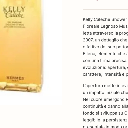
Kelly Caleche Shower 
Floreale Legnoso Musch
letta attraverso la prog
2007, un dettaglio che 
olfattivo del suo peri
Ellena, elemento che a
con una firma precisa.
evoluzione: apertura, 
carattere, intensità e 
L’apertura mette in e
un impatto iniziale ch
Nel cuore emergono R
continuità e danno alla
fondo si sviluppa su C
leggibile la persistenz
presentata in modo pr