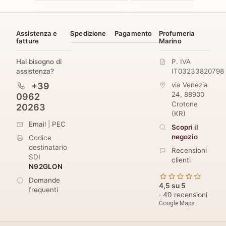
Assistenza e
Spedizione
Pagamento
Profumeria
fatture
Marino
Hai bisogno di
P. IVA
assistenza?
IT03233820798
+39
via Venezia
24
,
88900
0962
Crotone
20263
(
KR
)
Email
|
PEC
Scopri il
negozio
Codice
destinatario
Recensioni
SDI
clienti
N92GLON
Domande
4,5 su 5
frequenti
· 40 recensioni
Google Maps