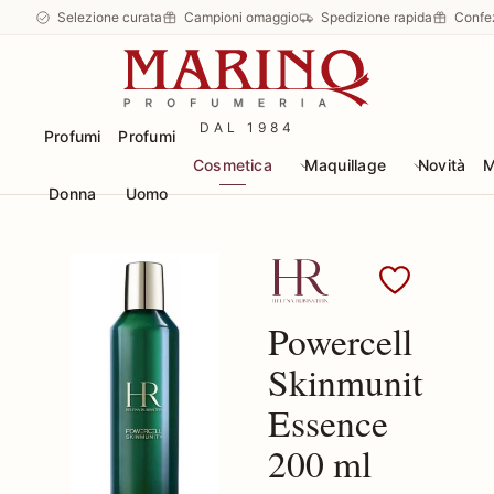
Selezione curata
Campioni omaggio
Spedizione rapida
Confe
DAL 1984
Profumi
Profumi
Cosmetica
Maquillage
Novità
M
Donna
Uomo
Scopri i prodotti Helen
Powercell
Skinmunity
Essence
200 ml