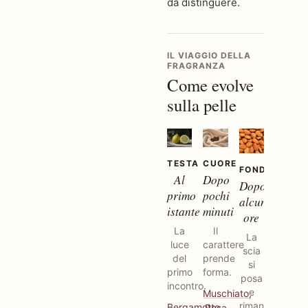
da distinguere.
IL VIAGGIO DELLA
FRAGRANZA
Come evolve
sulla pelle
TESTA
CUORE
FONDO
Al
Dopo
Dopo
primo
pochi
alcune
istante
minuti
ore
La
Il
La
luce
carattere
scia
del
prende
si
primo
forma.
posa
incontro.
e
Muschiato
,
rimane.
Bergamotto
Rosa