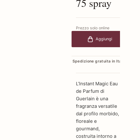
75 spray
Prezzo solo online
€148,70
-30%
Aggiungi
€104,09
Spedizione gratuita in Italia
L’Instant Magic Eau
de Parfum di
Guerlain è una
fragranza versatile
dal profilo morbido,
floreale e
gourmand,
costruita intorno a