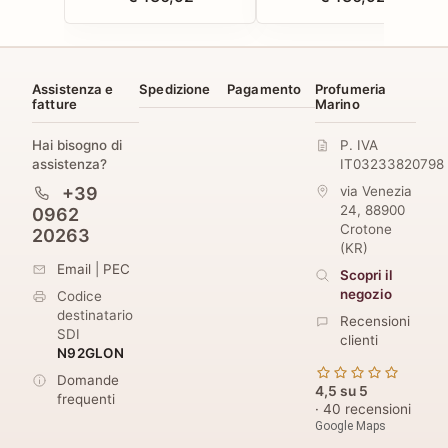
Assistenza e
Spedizione
Pagamento
Profumeria
fatture
Marino
Hai bisogno di
P. IVA
assistenza?
IT03233820798
+39
via Venezia
24
,
88900
0962
Crotone
20263
(
KR
)
Email
|
PEC
Scopri il
negozio
Codice
destinatario
Recensioni
SDI
clienti
N92GLON
Domande
4,5 su 5
frequenti
· 40 recensioni
Google Maps