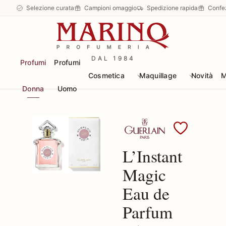
Selezione curata
Campioni omaggio
Spedizione rapida
Confe
DAL 1984
Profumi
Profumi
Cosmetica
Maquillage
Novità
M
Donna
Uomo
Scopri i prodotti Guerl
L’Instant
Magic
Eau de
Parfum