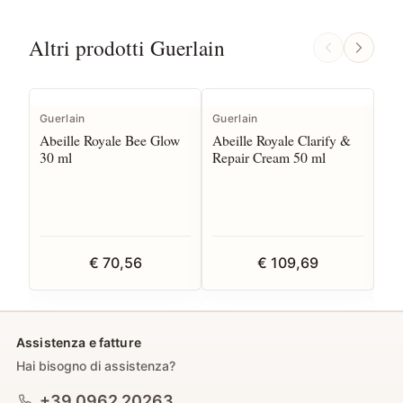
Altri prodotti Guerlain
Guerlain
Guerlain
Gue
Abeille Royale Bee Glow
Abeille Royale Clarify &
Abe
30 ml
Repair Cream 50 ml
Rep
€ 70,56
€ 109,69
Assistenza e fatture
Hai bisogno di assistenza?
+39 0962 20263