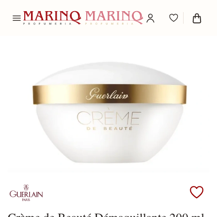
Scopri i prodotti Guerlain
Crème de Beauté Démaquillante 200 ml