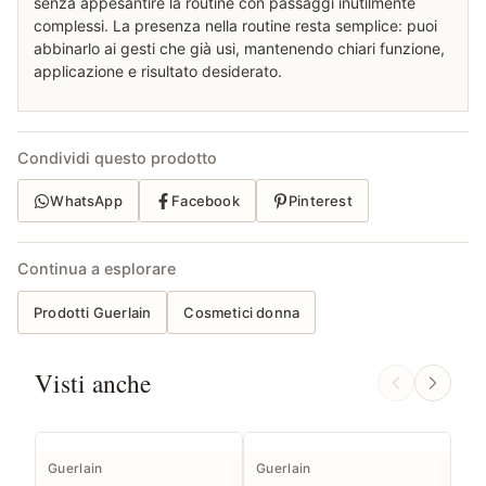
senza appesantire la routine con passaggi inutilmente
complessi. La presenza nella routine resta semplice: puoi
abbinarlo ai gesti che già usi, mantenendo chiari funzione,
applicazione e risultato desiderato.
Condividi questo prodotto
WhatsApp
Facebook
Pinterest
Continua a esplorare
Prodotti Guerlain
Cosmetici donna
Visti anche
Guerlain
Guerlain
Gue