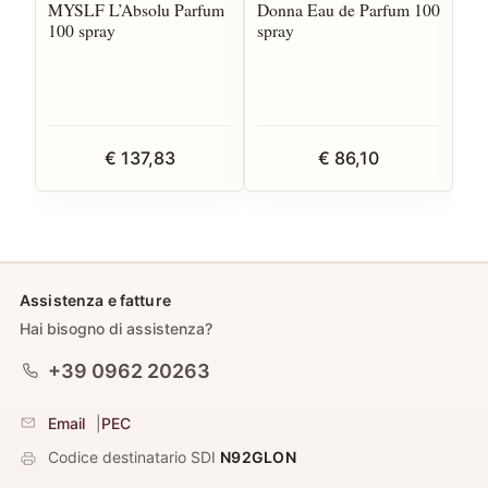
MYSLF L’Absolu Parfum
Donna Eau de Parfum 100
So
100 spray
spray
50
€ 137,83
€ 86,10
Assistenza e fatture
Hai bisogno di assistenza?
+39 0962 20263
Email
|
PEC
Codice destinatario SDI
N92GLON