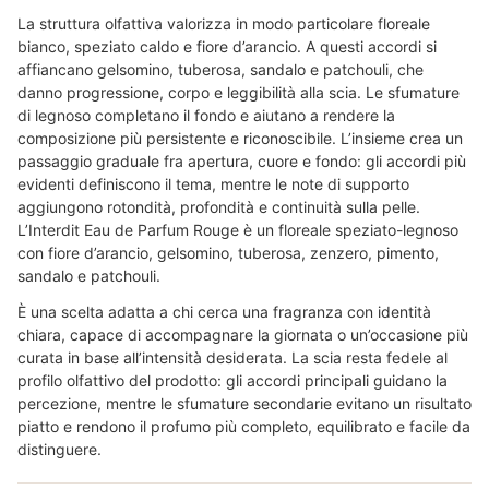
La struttura olfattiva valorizza in modo particolare floreale
bianco, speziato caldo e fiore d’arancio. A questi accordi si
affiancano gelsomino, tuberosa, sandalo e patchouli, che
danno progressione, corpo e leggibilità alla scia. Le sfumature
di legnoso completano il fondo e aiutano a rendere la
composizione più persistente e riconoscibile. L’insieme crea un
passaggio graduale fra apertura, cuore e fondo: gli accordi più
evidenti definiscono il tema, mentre le note di supporto
aggiungono rotondità, profondità e continuità sulla pelle.
L’Interdit Eau de Parfum Rouge è un floreale speziato-legnoso
con fiore d’arancio, gelsomino, tuberosa, zenzero, pimento,
sandalo e patchouli.
È una scelta adatta a chi cerca una fragranza con identità
chiara, capace di accompagnare la giornata o un’occasione più
curata in base all’intensità desiderata. La scia resta fedele al
profilo olfattivo del prodotto: gli accordi principali guidano la
percezione, mentre le sfumature secondarie evitano un risultato
piatto e rendono il profumo più completo, equilibrato e facile da
distinguere.