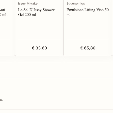
Issey Miyake
Eugenomics
Anti
Le Sel D’Issey Shower
Emulsione Lifting Viso 50
0 ml
Gel 200 ml
ml
€ 33,60
€ 65,80
o.