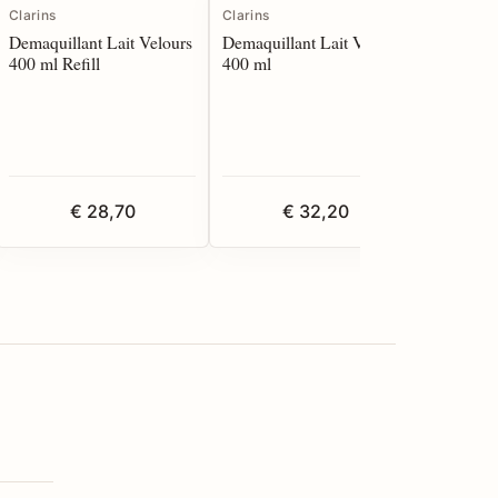
Clarins
Clarins
Clarins
Demaquillant Lait Velours
Demaquillant Lait Velours
Mousse 
400 ml Refill
400 ml
Neuve 1
€ 28,70
€ 32,20