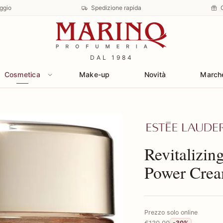
ggio
Spedizione rapida
DAL 1984
Cosmetica
Make-up
Novità
March
Scopri i prodotti
Revitalizi
Power Crea
Prezzo solo online
€130,00
-30%