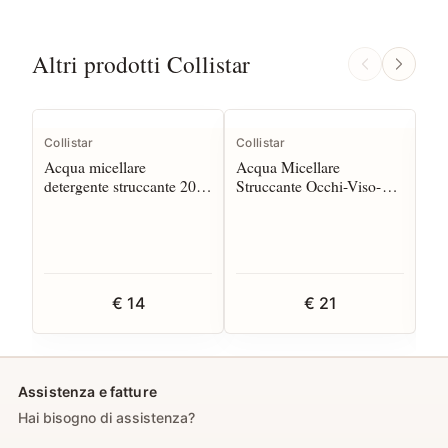
Altri prodotti Collistar
Collistar
Collistar
Col
Acqua micellare
Acqua Micellare
Bur
detergente struccante 200
Struccante Occhi-Viso-
De
ml*
Labbra 250 ml
€ 14
€ 21
Assistenza e fatture
Hai bisogno di assistenza?