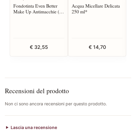
Fondotinta Even Better
Acqua Micellare Delicata
Gel
Make Up Antimacchie (2-
250 ml*
Vi
3) 30 ml
€ 32,55
€ 14,70
Recensioni del prodotto
Non ci sono ancora recensioni per questo prodotto.
Lascia una recensione