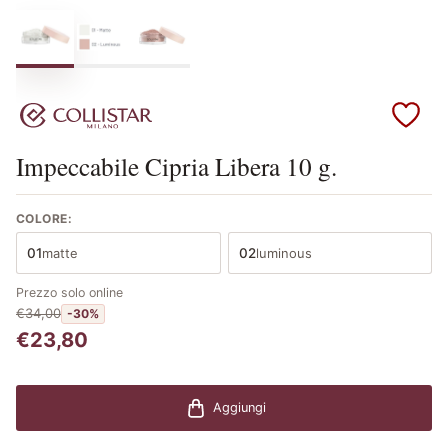
Scopri i prodotti Collistar
Impeccabile Cipria Libera 10 g.
COLORE:
01
matte
02
luminous
Prezzo solo online
€34,00
-30%
€23,80
Aggiungi