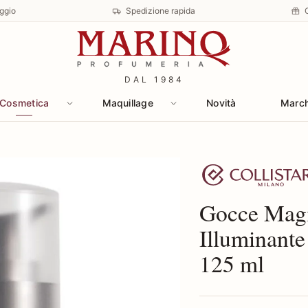
ggio
Spedizione rapida
DAL 1984
Cosmetica
Maquillage
Novità
Marc
Scopri i prodotti C
Gocce Magi
Illuminante
125 ml