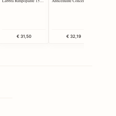
Labbra Rimpopante 15
Anticellulite Concentrato
Ridensif
ml*
14cps
Uniforma
Mani 75
€ 31,50
€ 32,19