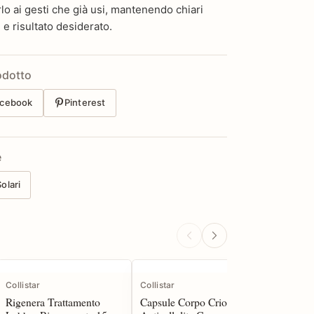
lo ai gesti che già usi, mantenendo chiari
 e risultato desiderato.
odotto
cebook
Pinterest
e
Solari
Collistar
Collistar
Collistar
Rigenera Trattamento
Capsule Corpo Crio
Unica C