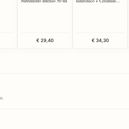
Nutrimento Intenso 50 ml
Ialuronico + Ceramidi
occe 30
Acqua Gel 50 ml
€ 29,40
€ 34,30
o.