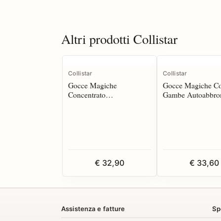
Altri prodotti Collistar
Collistar
Collistar
Gocce Magiche
Gocce Magiche Co
Concentrato
Gambe Autoabbro
Autoabbranzante Viso 50
125 ml
ml*
€ 32,90
€ 33,60
Assistenza e fatture
Sp