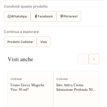
Condividi questo prodotto
WhatsApp
Facebook
Pinterest
Continua a esplorare
Prodotti Collistar
Viso
Visti anche
Collistar
Collistar
Col
Uomo Gocce Magiche
Idro Attiva Crema
Att
Viso 30 ml*
Idratazione Profonda 50
Ial
ml
Po
ml