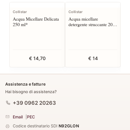
Collistar
Collistar
Col
Acqua Micellare Delicata
Acqua micellare
Ac
250 ml*
detergente struccante 200
Str
ml*
La
€ 14,70
€ 14
Assistenza e fatture
Hai bisogno di assistenza?
+39 0962 20263
Email
|
PEC
Codice destinatario SDI
N92GLON