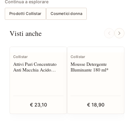
Continua a esplorare
Prodotti Collistar
Cosmetici donna
Visti anche
Collistar
Collistar
Col
Attivi Puri Concentrato
Mousse Detergente
Att
Anti Macchia Acido
Illuminante 180 ml*
Ial
Glicolico 25 ml*
Mo
€ 23,10
€ 18,90