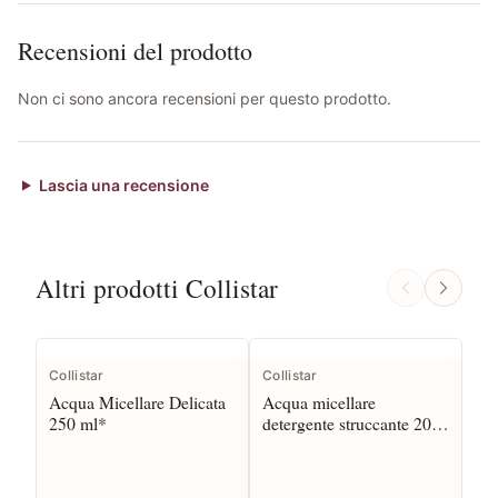
Recensioni del prodotto
Non ci sono ancora recensioni per questo prodotto.
Lascia una recensione
Altri prodotti Collistar
Collistar
Collistar
Col
Acqua Micellare Delicata
Acqua micellare
Att
250 ml*
detergente struccante 200
Ial
ml*
Ac