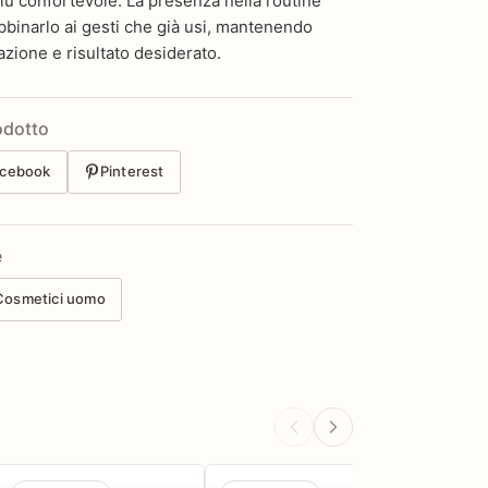
iù confortevole. La presenza nella routine
bbinarlo ai gesti che già usi, mantenendo
azione e risultato desiderato.
odotto
cebook
Pinterest
e
Cosmetici uomo