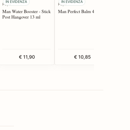
IN EVIDENZA
IN EVIDENZA
BEST S
Pupa
Pupa
CBN
Man Water Booster - Stick
Man Perfect Balm 4 g
Acide H
Post Hangover 13 ml
Serum 3
€ 11,90
€ 10,85