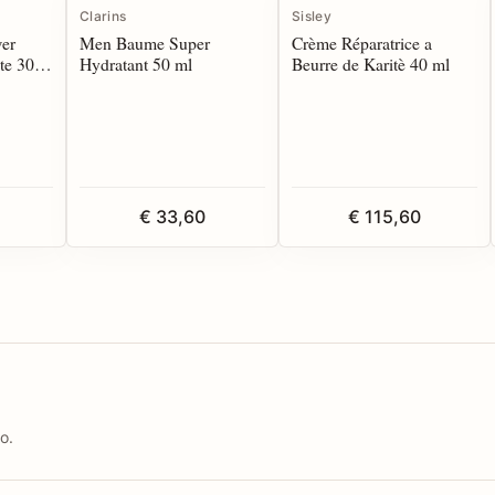
Clarins
Sisley
er
Men Baume Super
Crème Réparatrice a
te 30
Hydratant 50 ml
Beurre de Karitè 40 ml
€ 33,60
€ 115,60
o.