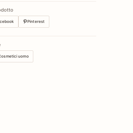
odotto
cebook
Pinterest
e
Cosmetici uomo