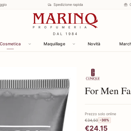
ggio
Spedizione rapida
DAL 1984
Cosmetica
Maquillage
Novità
Marc
Scopri i prodotti 
For Men Fa
Prezzo solo online
€34,50
-30%
€24,15