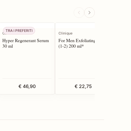
TRA I PREFERITI
CBN
Clinique
Clinique
Hyper Regenerant Serum
For Men Exfoliating Tonic
For Men 
30 ml
(1-2) 200 ml*
Lotion 1
€ 46,90
€ 22,75