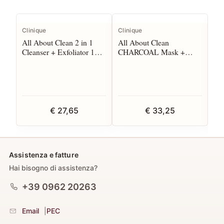
Clinique
Clinique
Cli
All About Clean 2 in 1
All About Clean
Al
Cleanser + Exfoliator 150
CHARCOAL Mask +
Oc
ml
Scrub 100 ml
€ 27,65
€ 33,25
Assistenza e fatture
Hai bisogno di assistenza?
+39 0962 20263
Email
|
PEC