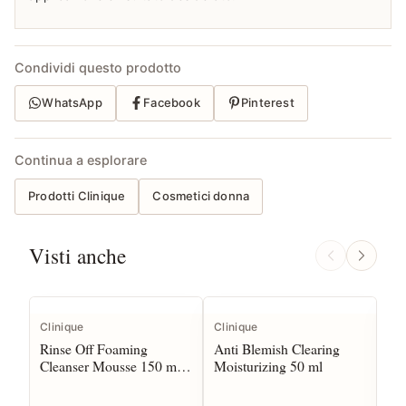
Condividi questo prodotto
WhatsApp
Facebook
Pinterest
Continua a esplorare
Prodotti Clinique
Cosmetici donna
Visti anche
Clinique
Clinique
Cli
Rinse Off Foaming
Anti Blemish Clearing
Ext
Cleanser Mousse 150 ml
Moisturizing 50 ml
Fo
(3-4)