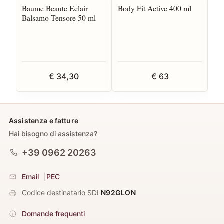
Baume Beaute Eclair
Body Fit Active 400 ml
Br
Balsamo Tensore 50 ml
Em
€ 34,30
€ 63
Assistenza e fatture
Hai bisogno di assistenza?
+39 0962 20263
Email
|
PEC
Codice destinatario SDI
N92GLON
Domande frequenti