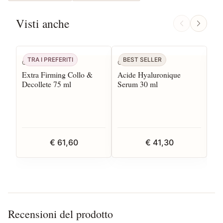
Visti anche
TRA I PREFERITI
BEST SELLER
Clarins
CBN
CB
Extra Firming Collo &
Acide Hyaluronique
Bio
Decollete 75 ml
Serum 30 ml
€ 61,60
€ 41,30
Recensioni del prodotto