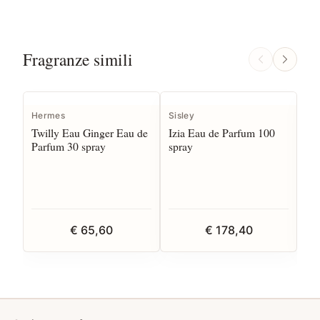
Fragranze simili
Hermes
Sisley
Gi
Twilly Eau Ginger Eau de
Izia Eau de Parfum 100
Irr
Parfum 30 spray
spray
35
€ 65,60
€ 178,40