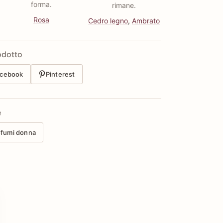
forma.
rimane.
Rosa
Cedro legno
,
Ambrato
odotto
cebook
Pinterest
e
ofumi donna