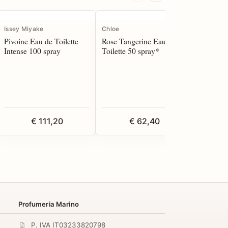
IN EVI
Issey Miyake
Chloe
Acqua di
Pivoine Eau de Toilette
Rose Tangerine Eau de
Signatur
Intense 100 spray
Toilette 50 spray*
de Parfu
€ 111,20
€ 62,40
Profumeria Marino
P. IVA IT03233820798