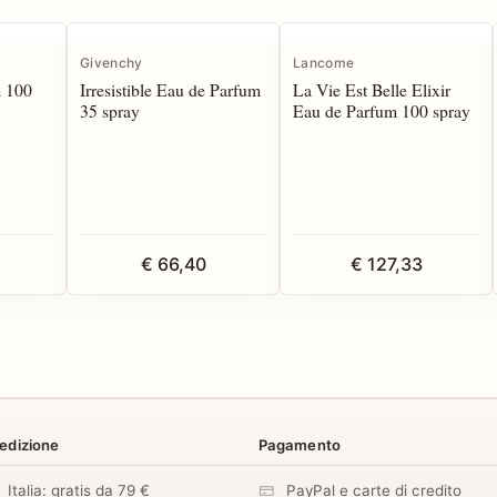
Givenchy
Lancome
m 100
Irresistible Eau de Parfum
La Vie Est Belle Elixir
35 spray
Eau de Parfum 100 spray
€ 66,40
€ 127,33
edizione
Pagamento
Italia: gratis da 79 €
PayPal e carte di credito