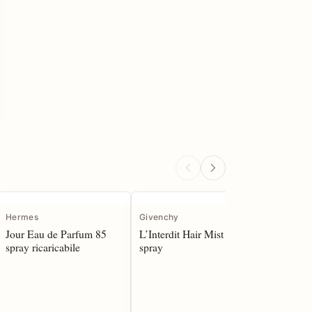
Hermes
Givenchy
Yves Sai
Jour Eau de Parfum 85
L’Interdit Hair Mist 35
Libre Ea
spray ricaricabile
spray
spray