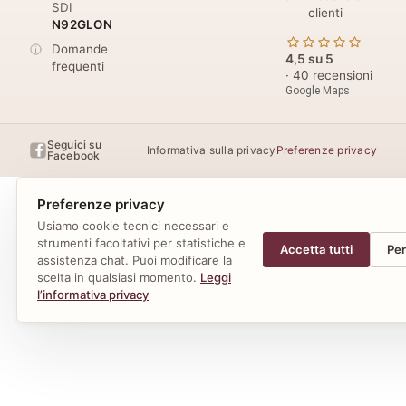
SDI
clienti
N92GLON
Domande
4,5 su 5
frequenti
· 40 recensioni
Google Maps
Seguici su
Informativa sulla privacy
Preferenze privacy
Facebook
Preferenze privacy
Usiamo cookie tecnici necessari e
strumenti facoltativi per statistiche e
Accetta tutti
Per
assistenza chat. Puoi modificare la
scelta in qualsiasi momento.
Leggi
l’informativa privacy