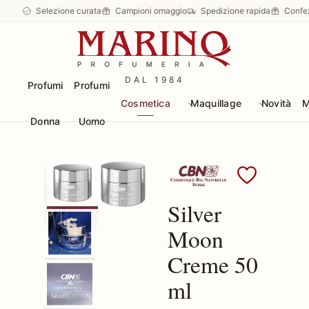
Selezione curata
Campioni omaggio
Spedizione rapida
Confe
DAL 1984
Profumi
Profumi
Cosmetica
Maquillage
Novità
M
Donna
Uomo
Scopri i prodotti CBN
Silver
Moon
Creme 50
ml