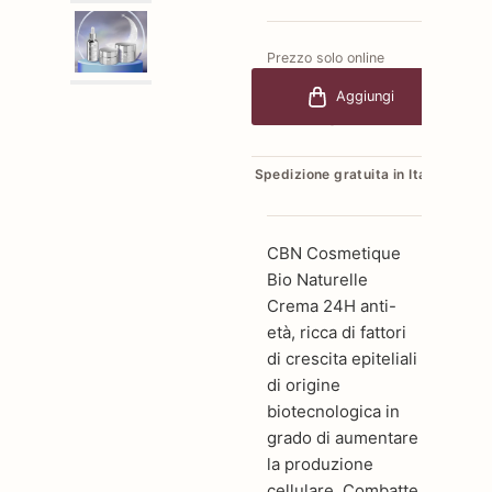
Prezzo solo online
€215,00
-30%
Aggiungi
€150,50
Spedizione gratuita in Italia
CBN Cosmetique
Bio Naturelle
Crema 24H anti-
età, ricca di fattori
di crescita epiteliali
di origine
biotecnologica in
grado di aumentare
la produzione
cellulare. Combatte