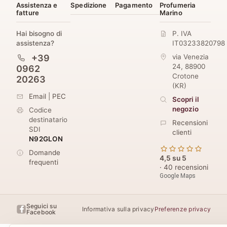
Assistenza e
Spedizione
Pagamento
Profumeria
fatture
Marino
Hai bisogno di
P. IVA
assistenza?
IT03233820798
+39
via Venezia
24
,
88900
0962
Crotone
20263
(
KR
)
Email
|
PEC
Scopri il
negozio
Codice
destinatario
Recensioni
SDI
clienti
N92GLON
Domande
4,5 su 5
frequenti
· 40 recensioni
Google Maps
Seguici su
Informativa sulla privacy
Preferenze privacy
Facebook