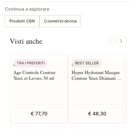
Continua a esplorare
Prodotti CBN
Cosmetici donna
Visti anche
TRA I PREFERITI
BEST SELLER
T
CBN
CBN
CB
Age Controle Contour
Hyper Hydratant Masque
Hy
Yeux et Levres 30 ml
Contour Yeux Drainant 30
50
ml
€ 77,70
€ 48,30