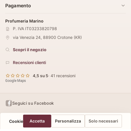
Pagamento
Profumeria Marino
P. IVA IT03233820798
via Venezia 24
,
88900
Crotone
(
KR
)
Scopri il negozio
Recensioni clienti
4,5 su 5
· 41 recensioni
Google Maps
Seguici su Facebook
Informativa sulla privacy
Preferenze privacy
Accetta
Personalizza
Solo necessari
Cookie