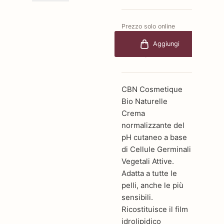
Prezzo solo online
€86,00
-30%
Aggiungi
€60,20
CBN Cosmetique
Bio Naturelle
Crema
normalizzante del
pH cutaneo a base
di Cellule Germinali
Vegetali Attive.
Adatta a tutte le
pelli, anche le più
sensibili.
Ricostituisce il film
idrolipidico