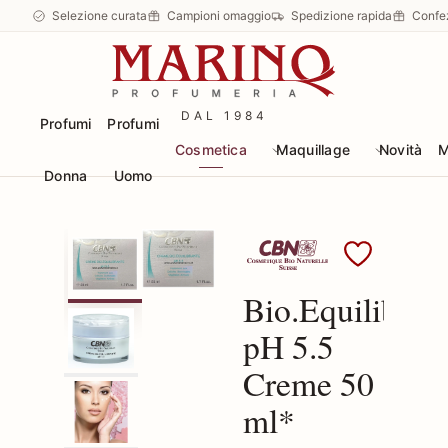
Selezione curata
Campioni omaggio
Spedizione rapida
Confe
DAL 1984
Profumi
Profumi
Cosmetica
Maquillage
Novità
M
Donna
Uomo
Scopri i prodotti CBN
Bio.Equilibran
pH 5.5
Creme 50
ml*