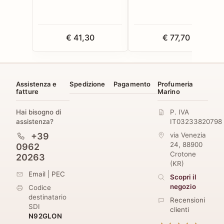
€ 41,30
€ 77,70
Assistenza e
Spedizione
Pagamento
Profumeria
fatture
Marino
Hai bisogno di
P. IVA
assistenza?
IT03233820798
+39
via Venezia
24
,
88900
0962
Crotone
20263
(
KR
)
Email
|
PEC
Scopri il
negozio
Codice
destinatario
Recensioni
SDI
clienti
N92GLON